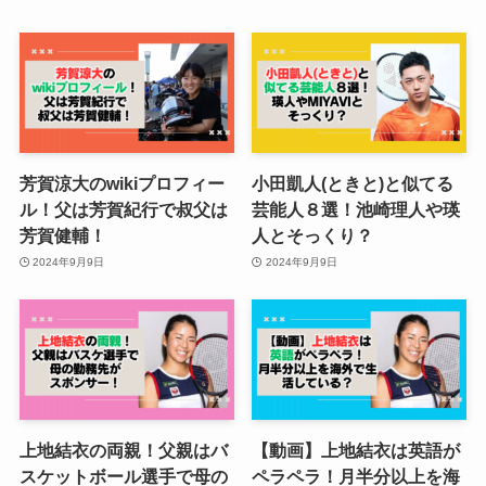
芳賀涼大のwikiプロフィー
小田凱人(ときと)と似てる
ル！父は芳賀紀行で叔父は
芸能人８選！池崎理人や瑛
芳賀健輔！
人とそっくり？
2024年9月9日
2024年9月9日
上地結衣の両親！父親はバ
【動画】上地結衣は英語が
スケットボール選手で母の
ペラペラ！月半分以上を海