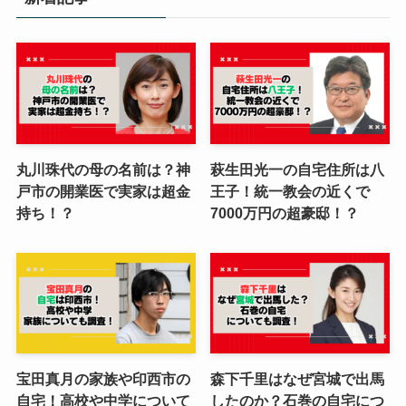
丸川珠代の母の名前は？神
萩生田光一の自宅住所は八
戸市の開業医で実家は超金
王子！統一教会の近くで
持ち！？
7000万円の超豪邸！？
宝田真月の家族や印西市の
森下千里はなぜ宮城で出馬
自宅！高校や中学について
したのか？石巻の自宅につ