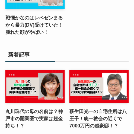
戦慄かなのはレペゼンまる
から暴力(DV)受けていた！
腫れた顔がやばい！
新着記事
丸川珠代の母の名前は？神
萩生田光一の自宅住所は八
戸市の開業医で実家は超金
王子！統一教会の近くで
持ち！？
7000万円の超豪邸！？