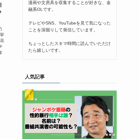
漫画や文房具を収集することが好きな、金
能
融系OLです。
ひ
テレビやSNS、YouTubeを見て気になった
う
ことを深掘りして発信しています。
を挙
優花
ちょっとしたスキマ時間に読んでいただけ
チ
たら嬉しいです。
ま
人気記事