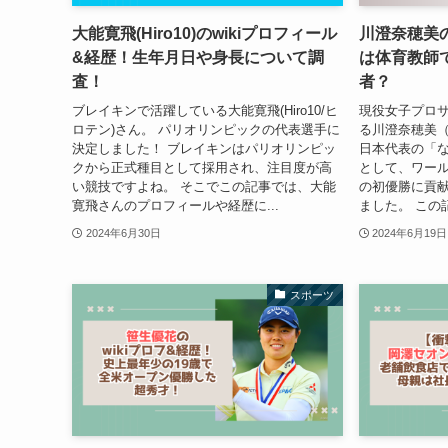
大能寛飛(Hiro10)のwikiプロフィール
川澄奈穂美
&経歴！生年月日や身長について調
は体育教師
査！
者？
ブレイキンで活躍している大能寛飛(Hiro10/ヒ
現役女子プロ
ロテン)さん。 パリオリンピックの代表選手に
る川澄奈穂美（
決定しました！ ブレイキンはパリオリンピッ
日本代表の「
クから正式種目として採用され、注目度が高
として、ワー
い競技ですよね。 そこでこの記事では、大能
の初優勝に貢
寛飛さんのプロフィールや経歴に...
ました。 この
2024年6月30日
2024年6月19日
スポーツ