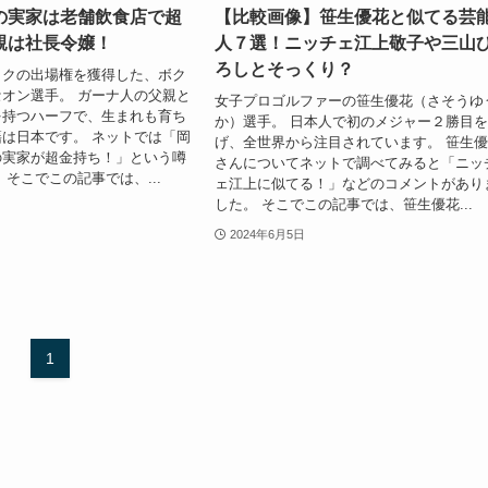
の実家は老舗飲食店で超
【比較画像】笹生優花と似てる芸
親は社長令嬢！
人７選！ニッチェ江上敬子や三山
ろしとそっくり？
ックの出場権を獲得した、ボク
オン選手。 ガーナ人の父親と
女子プロゴルファーの笹生優花（さそうゆ
を持つハーフで、生まれも育ち
か）選手。 日本人で初のメジャー２勝目
は日本です。 ネットでは「岡
げ、全世界から注目されています。 笹生
の実家が超金持ち！」という噂
さんについてネットで調べてみると「ニッ
 そこでこの記事では、...
ェ江上に似てる！」などのコメントがあり
した。 そこでこの記事では、笹生優花...
2024年6月5日
1