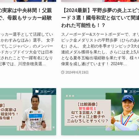
の実家は中央林間！父親
【2024最新】平野歩夢の炎上エピ
で、母親もサッカー経験
ード３選！國母和宏と似ていて間
われた可能性も！？
サッカー選手として活躍してい
スノーボーダー&スケートボーダーで、オ
かわすみなほみ）選手。 女子
ピック金メダリストの平野歩夢（ひらのあ
なでしこジャパン」のメンバー
む）さん。 史上初の冬季オリンピック3大
ルドカップドイツ大会では日本
連続メダル獲得を果たし、さらには史上5
献されたことで一躍有名になり
となる夏冬五輪出場経験を果たす等、様々
記事では、川澄奈穂美選...
偉業を成し遂げています！ 2024年...
2024年6月19日
スポーツ
スポ