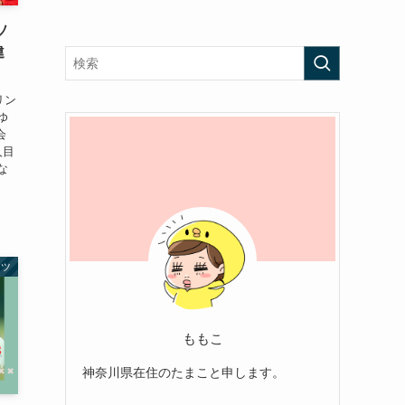
ソ
違
リン
ゆ
会
人目
な
ーツ
ももこ
神奈川県在住のたまこと申します。