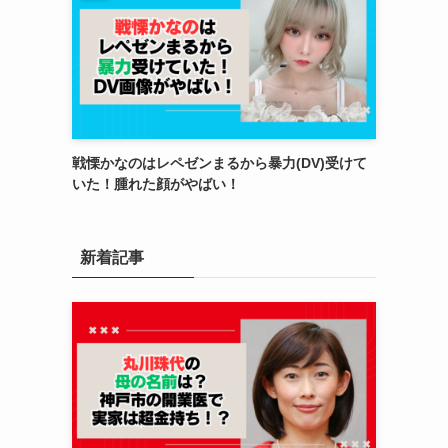
戦慄かなのはレペゼンまるから暴力(DV)受けて
いた！腫れた顔がやばい！
新着記事