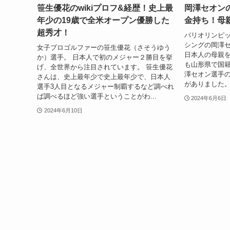
笹生優花のwikiプロフ&経歴！史上最
岡澤セオン
年少の19歳で全米オープン優勝した
金持ち！母
超秀才！
パリオリンピ
シングの岡澤セ
女子プロゴルファーの笹生優花（さそうゆう
日本人の母親
か）選手。 日本人で初のメジャー２勝目を挙
も山形県で国籍
げ、全世界から注目されています。 笹生優花
澤セオン選手
さんは、史上最年少で史上最年少で、日本人
がありました。
選手3人目となるメジャー制覇するなど調べれ
ば調べるほど強い選手ということがわ...
2024年6月6日
2024年6月10日