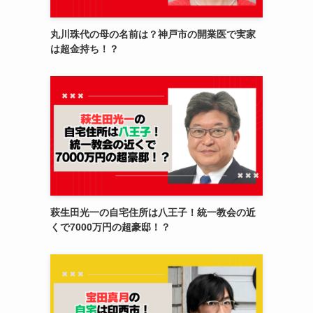
丸川珠代の母の名前は？神戸市の開業医で実家
は超金持ち！？
萩生田光一の自宅住所は八王子！統一教会の近
くで7000万円の超豪邸！？