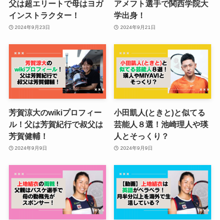
父は超エリートで母はヨガ
アメフト選手で関西学院大
インストラクター！
学出身！
2024年9月23日
2024年9月21日
芳賀涼大のwikiプロフィー
小田凱人(ときと)と似てる
ル！父は芳賀紀行で叔父は
芸能人８選！池崎理人や瑛
芳賀健輔！
人とそっくり？
2024年9月9日
2024年9月9日