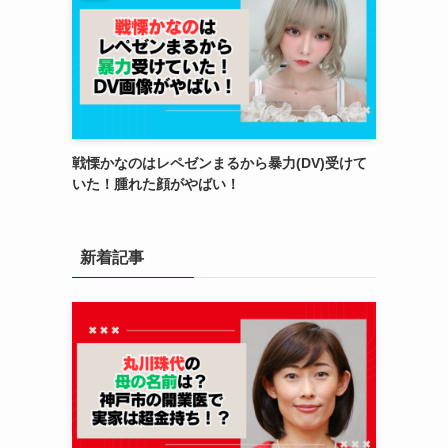
戦慄かなのはレペゼンまるから暴力(DV)受けて
いた！腫れた顔がやばい！
新着記事