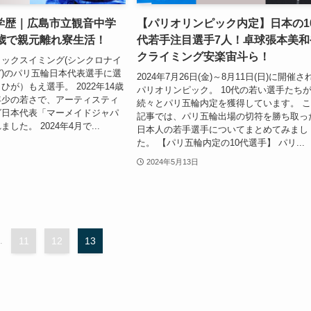
学歴｜広島市立観音中学
【パリオリンピック内定】日本の1
4歳で親元離れ寮生活！
代若手注目選手7人！卓球張本美和
クライミング安楽宙斗ら！
ックスイミング(シンクロナイ
)のパリ五輪日本代表選手に選
2024年7月26日(金)～8月11日(日)に開催さ
が）もえ選手。 2022年14歳
パリオリンピック。 10代の若い選手たち
年少の若さで、アーティスティ
続々とパリ五輪内定を獲得しています。 
グ日本代表「マーメイドジャパ
記事では、パリ五輪出場の切符を勝ち取っ
した。 2024年4月で...
日本人の若手選手についてまとめてみまし
た。 【パリ五輪内定の10代選手】 パリ...
2024年5月13日
.
11
12
13