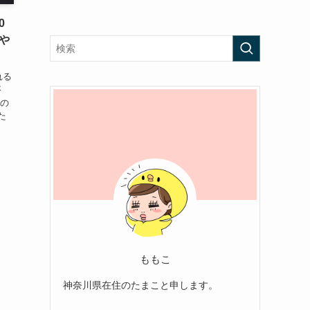
0
や
れる
が
この
た
ももこ
神奈川県在住のたまこと申します。