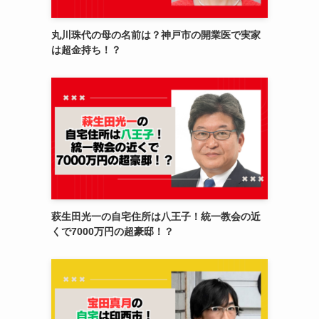
丸川珠代の母の名前は？神戸市の開業医で実家
は超金持ち！？
萩生田光一の自宅住所は八王子！統一教会の近
くで7000万円の超豪邸！？