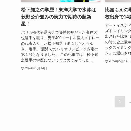
松下知之の学歴！東洋大学で水泳は
比嘉もえの
萩野公介並みの実力で期待の超新
校出身で1
星！
アーティスティ
ズドスイミング
パリ五輪代表選考会で優勝候補だった瀬戸大
出された比嘉（ひ
也選手を破り、男子400メートル個人メドレー
の時に史上最
の代表入りした松下知之（まつしたともゆ
ックスイミン
き）選手。 競泳でのパリオリンピック内定の
ン」に選出されま
第１号となりました。 この記事では、松下知
之選手の学歴についてまとめてみました...
2024年5月14日
2024年5月14日
1
..