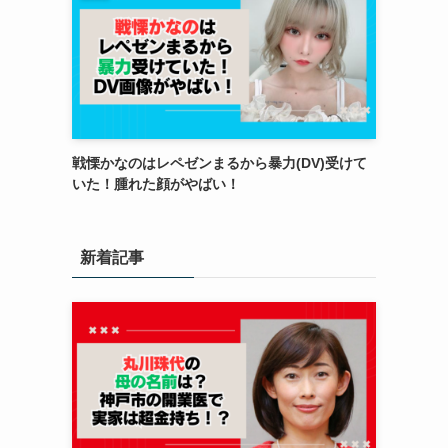
戦慄かなのはレペゼンまるから暴力(DV)受けて
いた！腫れた顔がやばい！
新着記事